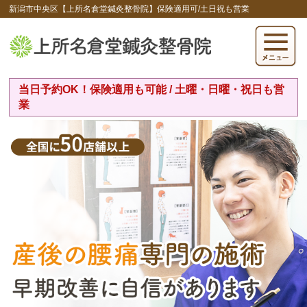
新潟市中央区【上所名倉堂鍼灸整骨院】保険適用可/土日祝も営業
当日予約OK！保険適用も可能 / 土曜・日曜・祝日も営
業