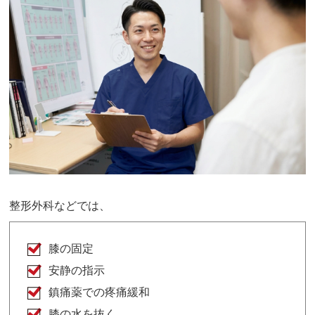
整形外科などでは、
膝の固定
安静の指示
鎮痛薬での疼痛緩和
膝の水を抜く