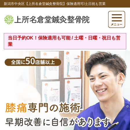
新潟市中央区【上所名倉堂鍼灸整骨院】保険適用可/土日祝も営業
当日予約OK！保険適用も可能 / 土曜・日曜・祝日も営
業