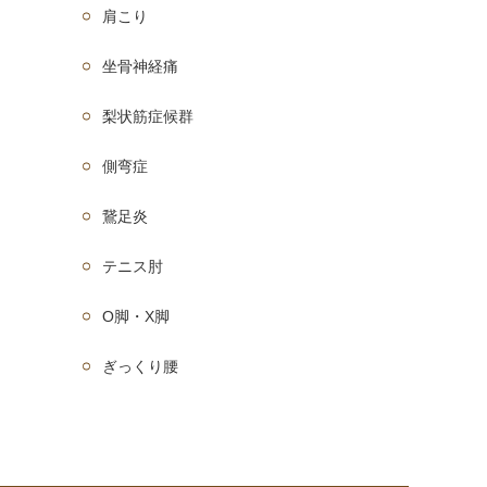
肩こり
坐骨神経痛
梨状筋症候群
側弯症
鵞足炎
テニス肘
O脚・X脚
ぎっくり腰