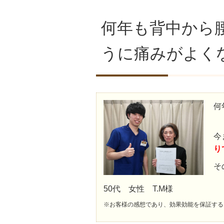
何年も背中から
うに痛みがよく
何
今
り
そ
50代 女性 T.M様
※お客様の感想であり、効果効能を保証する