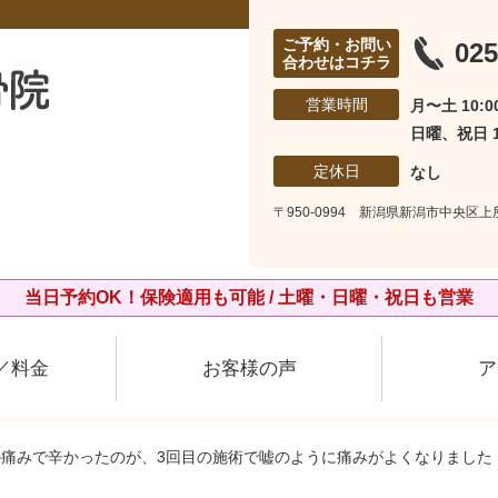
ご予約・お問い
025
合わせはコチラ
営業時間
月〜土 10:00
日曜、祝日 10
定休日
なし
〒950-0994 新潟県新潟市中央区
当日予約OK！保険適用も可能 / 土曜・日曜・祝日も営業
／料金
お客様の声
ア
の痛みで辛かったのが、3回目の施術で嘘のように痛みがよくなりました