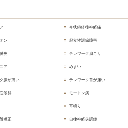
ア
帯状疱疹後神経痛
オン
起立性調節障害
腱炎
テレワーク肩こり
ニア
めまい
ク膝が痛い
テレワーク首が痛い
症候群
モートン病
耳鳴り
盤矯正
自律神経失調症