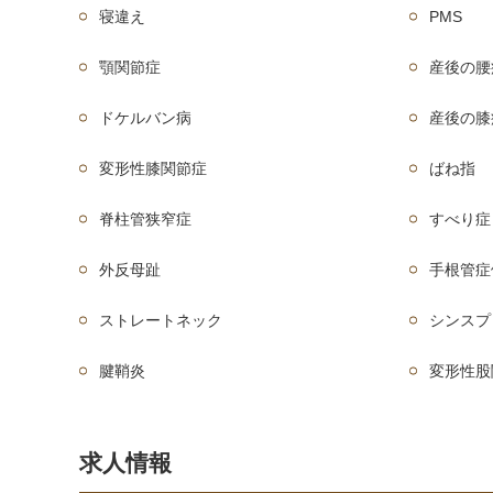
寝違え
PMS
顎関節症
産後の腰
ドケルバン病
産後の膝
変形性膝関節症
ばね指
脊柱管狭窄症
すべり症
外反母趾
手根管症
ストレートネック
シンスプ
腱鞘炎
変形性股
求人情報