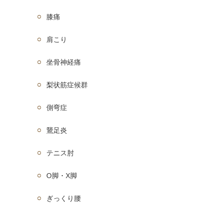
膝痛
肩こり
坐骨神経痛
梨状筋症候群
側弯症
鵞足炎
テニス肘
O脚・X脚
ぎっくり腰