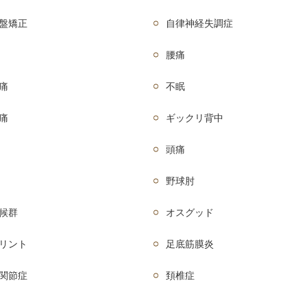
盤矯正
自律神経失調症
腰痛
痛
不眠
痛
ギックリ背中
頭痛
野球肘
候群
オスグッド
リント
足底筋膜炎
関節症
頚椎症