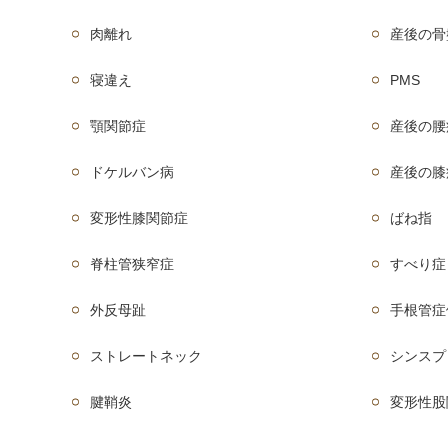
肉離れ
産後の骨
寝違え
PMS
顎関節症
産後の腰
ドケルバン病
産後の膝
変形性膝関節症
ばね指
脊柱管狭窄症
すべり症
外反母趾
手根管症
ストレートネック
シンスプ
腱鞘炎
変形性股