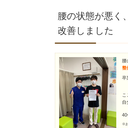
腰の状態が悪く
改善しました
腰
整
卒
こ
自
4
※