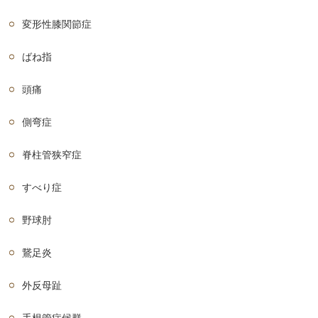
変形性膝関節症
ばね指
頭痛
側弯症
脊柱管狭窄症
すべり症
野球肘
鵞足炎
外反母趾
手根管症候群