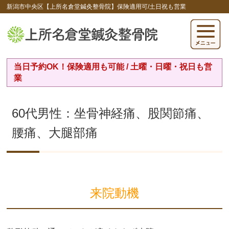
新潟市中央区【上所名倉堂鍼灸整骨院】保険適用可/土日祝も営業
当日予約OK！保険適用も可能 / 土曜・日曜・祝日も営
業
60代男性：坐骨神経痛、股関節痛、
腰痛、大腿部痛
来院動機